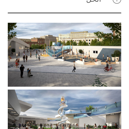
من خلال تطبيق تفكيرنا، أنشأنا أجواء متنوعة تلبي احتياجات
المستخدمين المختلفين، مما أدى إلى توزيع الأنشطة، وبالتالي
توفير الشخصية للأماكن العامة. تم تقسيم المساحة العامة
إلى منطقة الاستقبال، منطقة الرياضة والفنون، حديقة تزلج
حضرية، ممشى كبير، منطقة عائلية بها ألعاب ممتعة للصغار،
مناطق استراحة وصالة ألعاب رياضية للكبار. تم تصميم كل
هذه المساحات بدفقة من الألوان لإنشاء لوحة أكثر حداثة تبرز
من البيئة الرمادية التي تميز المدينة، وفي النهاية تم تزيينها
بطبقة من المساحات الخضراء المدمجة تمامًا في النمط
الحضري لهذه الساحة متعددة الوظائف.